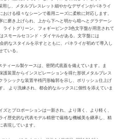
を採用し、メタルブレスレット細やかなデザインがパネライ
における様々なシーンで着用ニーズに柔軟に対応します。
寧に磨き上げられ、上から下へと明から暗へとグラデーシ
、ライトグリーン、フォギーピンク3色文字盤が用意されて
にはスモールセコンド・ダイヤルがある。文字盤には
で都会的なスタイルを示すとともに、パネライが初めて導入し
せている。
ススティール製ケースは、密閉式底蓋を備えています。ま
保護装置からインスピレーションを得た形状メタルブレス
クラシックな装置半楕円形輪郭を示し、ポリッシュ仕上げ
す。 より洗練され、都会的なルックスに個性を添えていま
イズとプロポーションは一新され、より薄く、より軽く、
ライ歴史的な代表モデル精密で厳格な機械美を継承し、精
に表現しています。