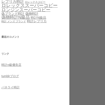
レプリカ時計
ロレックスコピー
ロレックススーパーコピー
ロンジンスーパーコピー
偽ブランド時計
偽物時計
偽物時計N級品
時計N級品
時計レプリカ
時計 メンズ ブランド
最近のコメント
リンク
時計n級優良店
tumblr
ブログ
パネライ時計