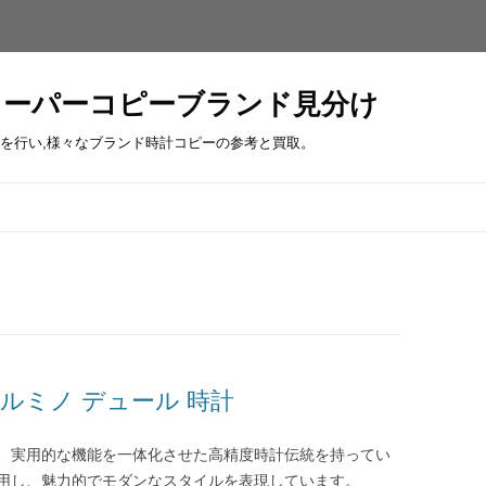
スーパーコピーブランド見分け
を行い,様々なブランド時計コピーの参考と買取。
コ
ン
テ
ン
ツ
へ
ス
キ
ッ
プ
ルミノ デュール 時計
、実用的な機能を一体化させた高精度時計伝統を持ってい
用し、魅力的でモダンなスタイルを表現しています。