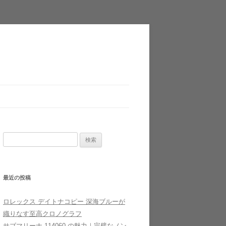
検
索
:
最近の投稿
ロレックス デイトナコピー 深海ブルーが
織りなす至高クロノグラフ
サブマリーナ 114060 の魅力｜完璧なノン