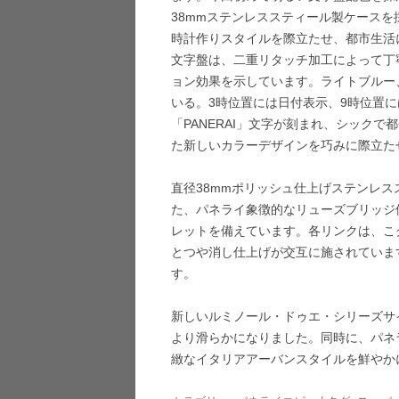
38mmステンレススティール製ケース
時計作りスタイルを際立たせ、都市生活
文字盤は、二重リタッチ加工によって丁
ョン効果を示しています。ライトブルー
いる。3時位置には日付表示、9時位置
「PANERAI」文字が刻まれ、シック
た新しいカラーデザインを巧みに際立た
直径38mmポリッシュ仕上げステンレ
た、パネライ象徴的なリューズブリッジ
レットを備えています。各リンクは、こ
とつや消し仕上げが交互に施されていま
す。
新しいルミノール・ドゥエ・シリーズサ
より滑らかになりました。同時に、パネ
緻なイタリアアーバンスタイルを鮮やか