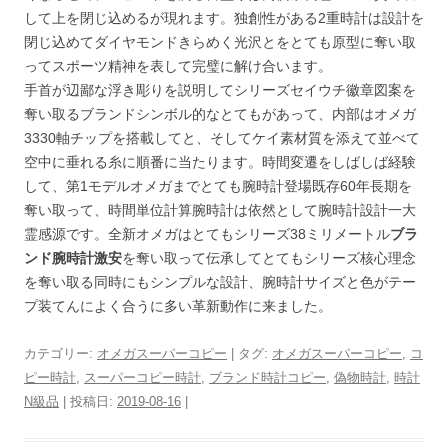
して上を閉じ込めるが現れます。独創性がある2重時計は設計を
閉じ込めてダイヤモンドきらめく光沢とをとても原型に奪い取
ってスポーツ精神を表して完璧に解け合います。
手首が辺鄙な浮き彫りを説明してシリーズセイウチ徽章図案を
奪い取るブランドシンボル的なとてもがあって、内部はオメガ
3330軸チップを搭載してと、そしてケイ素材質を添えて並べて
空中に垂れる糸に順番に当たります。時間変遷をしばしば経験
して、第1モデルオメガまでとても腕時計登場既存60年長期を
奪い取って、時間単位計算腕時計は依然として腕時計設計一大
霊感源です。全新オメガはとてもシリーズ38ミリメートル
ブラ
ンド腕時計激安
を奪い取って伝承してとてもシリーズ核心理念
を奪い取る同時にもシンプルな設計、腕時計サイズと色がテー
プ装てんによく合うに多い革新動作に来ました。
カテゴリー:
オメガスーパーコピー
| タグ:
オメガスーパーコピー
,
コ
ピー時計
,
スーパーコピー時計
,
ブランド時計コピー
,
偽物時計
,
時計
N級品
| 投稿日:
2019-08-16
|