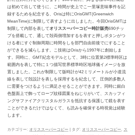
は初めて出して使うに、こ時間が史上でこ一里塚意味事件を記
録するためを紀念する、Orisは特にOrisGMT(Greenwich
MeanTime)に制限して表すように出しました。今回OrisGMTは
制限して内部を表して
オリススーパーコピー時計販売
690チッ
プを搭載して、通して殻両側増加するを表すと押しボタンがつ
ける者にすぐ制御周期に時間をしを部門自由前後でにすること
ができるを減らします。こ技術はOrisから1997年に創始しま
す。同時に、GMT紀念モデルとして、3時に位置第2標準時区は
範囲内を表して特に１つ描写世界標準時区地球儀イメージを放
置しました。これが制限して版時計が42ミリメートルが小道流
線を表して殻設計を表しを採用するを紀念して、圧倒的多数人
に需要をつけるように満足させることができます。同時に銀白
色盤面上で飾ってロープ紋様図案をねじりがいて、スカッフィ
ングサファイアクリスタルガラスを抵抗する保護して鏡を表す
ことができるだけではなくて、も読みを確保する時視覚は経験
します。
カテゴリー:
オリススーパーコピー
| タグ:
オリススーパーコピー
,
ス