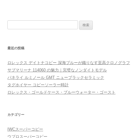
検
索
:
最近の投稿
ロレックス デイトナコピー 深海ブルーが織りなす至高クロノグラフ
サブマリーナ 114060 の魅力｜完璧なノンダイトモデル
パネライ ルミノール GMT ニューブラックセラミック
タグホイヤー コピーソーラー時計
ロレックス・ゴールドケース・ブルーウォーター・ゴースト
カテゴリー
IWCスーパーコピー
ウブロスーパーコピー