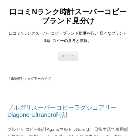
口コミNランク時計スーパーコピー
ブランド見分け
口コミNランクスーパーコピーブランド提供を行い,様々なブランド
時計コピーの参考と買取。
コ
メニュー
ン
テ
ン
ツ
へ
「
偽物時計
」タグアーカイブ
ス
キ
ッ
プ
ブルガリスーパーコピーラグジュアリー
Diagono Ultranero時計
ブルガリ コピー時計AganoウルトラNeroは、日常生活で着用感