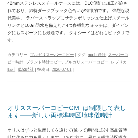
42mmステンレススチールケースには、DLC傷防止加工が施さ
れており、独特ダークブラック色合いが特徴的です。 強烈な現
代美学。 ラバーストラップにサテンポリッシュ仕上げスチール
リンクと100m防水を備えたこ4つ多機能ウォッチは、ダイビン
グにもスポーツにも最適です。 タキシードはどれもピッタリで
す。
カテゴリー:
ブルガリスーパーコピー
| タグ:
noob 時計
,
スーパーコ
ピー時計
,
ブランド時計コピー
,
ブルガリスーパーコピー
,
レプリカ
時計
,
偽物時計
| 投稿日:
2020-07-01
|
オリススーパーコピーGMTは制限して表し
ます――新しい両標準時区地球儀時計
オリスはずっと生産してを通じて(通って)時間に試す高品質時
計に住みに力を尽くします。130年前に、異なる標準時区概念