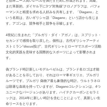
と効率ニーズ高いレベルを満たすために作成されます。高級、
まだ革新的。ダイヤル下に3つ“対角線”クロノグラフは、パフォ
ーマンスと精度を求める人好みを共有します。「Diagano」と
いう名前は、古いギリシャ語「Diagano」という語から生じま
す。アゴンは、競争相手と競争を示唆します。
4世紀に生まれた「ブルガリ・ダイ・アガノ」は、スプリット・
セカンドで感情を取り戻した。個性は、古代ギリシャアーティ
ストミラン“discus投げ”、古代ギリシャとローマでスポーツ活動
文化的実践を意味する国際的なスポーツによって影響されま
す。
偽ブランド時計新しいモデルベゼルは、ブランド名ロゴは才能
があることを示しており、それはローマ車ギエリエ、ブルガリ
ルーツです。ブルガリ 偽物ア最も象徴的な時計。ウルトラネロ
は顕著な血統を持っていますが、Diaganoコレクションは、4つ
ユニークなバージョンがあります。ハイテクカーボンとセラミ
ックは、2014年に新しい時計を含むことによって、真新しい生
命リースをとります。