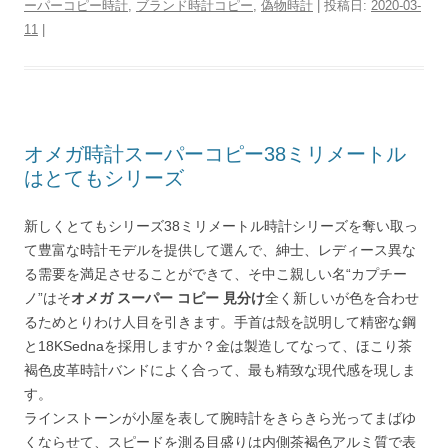
ーパーコピー時計
,
ブランド時計コピー
,
偽物時計
| 投稿日:
2020-03-
11
|
オメガ時計スーパーコピー38ミリメートル
はとてもシリーズ
新しくとてもシリーズ38ミリメートル時計シリーズを奪い取っ
て豊富な時計モデルを提供して選んで、紳士、レディース異な
る需要を満足させることができて、そ中こ親しい名“カプチー
ノ”はそ
オメガ スーパー コピー 見分け
全く新しいが色を合わせ
るためとりわけ人目を引きます。手首は殻を説明して精密な鋼
と18KSednaを採用しますか？金は製造してなって、ほこり茶
褐色皮革時計バンドによく合って、最も精致な現代感を現しま
す。
ラインストーンが小屋を表して腕時計をきらきら光ってまばゆ
くならせて、スピードを測る目盛りは内側茶褐色アルミ質で表