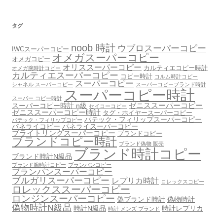
タグ
noob 時計
ウブロスーパーコピー
IWCスーパーコピー
オメガスーパーコピー
オメガコピー
オリススーパーコピー
カルティエコピー時計
オメガ腕時計コピー
カルティエスーパーコピー
コピー時計
コルム時計コピー
スーパーコピー
シャネル スーパーコピー
スーパーコピーブランド時計
スーパーコピー時計
スーパー コピー時計
スーパーコピー時計 n級
ゼニススーパーコピー
セイコーコピー
ゼニススーパーコピー時計
タグ・ホイヤースーパーコピー
パテック・フィリップスーパーコピー
パテック・フィリップコピー
パネライコピー
パネライスーパーコピー
ブライトリングスーパーコピー
ブランドコピー
ブランドコピー時計
ブランド偽物 販売
ブランド時計コピー
ブランド時計N級品
ブランド腕時計コピー
ブランパンコピー
ブランパンスーパーコピー
ブルガリスーパーコピー
レプリカ時計
ロレックスコピー
ロレックススーパーコピー
ロンジンスーパーコピー
偽ブランド時計
偽物時計
偽物時計N級品
時計N級品
時計レプリカ
時計 メンズ ブランド