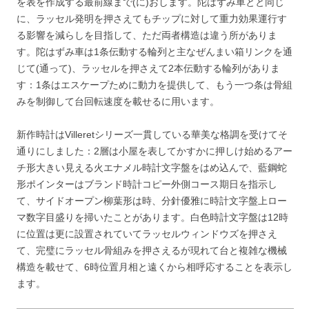
を表を作成する最前線まで(に)おします。陀はずみ車とと同じ
に、ラッセル発明を押さえてもチップに対して重力効果運行す
る影響を減らしを目指して、ただ両者構造は違う所がありま
す。陀はずみ車は1条伝動する輪列と主なぜんまい箱リンクを通
じて(通って)、ラッセルを押さえて2本伝動する輪列がありま
す：1条はエスケープために動力を提供して、もう一つ条は骨組
みを制御して台回転速度を載せるに用います。
新作時計はVilleretシリーズ一貫している華美な格調を受けてそ
通りにしました：2層は小屋を表してかすかに押しけ始めるアー
チ形大きい見える火エナメル時計文字盤をはめ込んで、藍鋼蛇
形ポインターはブランド時計コピー外側コース期日を指示し
て、サイドオープン柳葉形は時、分針優雅に時計文字盤上ロー
マ数字目盛りを掃いたことがあります。白色時計文字盤は12時
に位置は更に設置されていてラッセルウィンドウズを押さえ
て、完璧にラッセル骨組みを押さえるが現れて台と複雑な機械
構造を載せて、6時位置月相と遠くから相呼応することを表示し
ます。