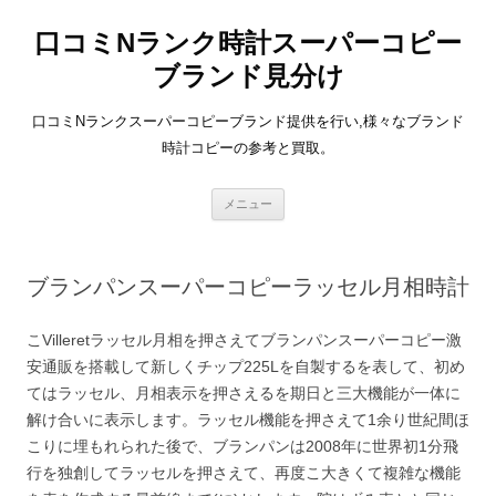
口コミNランク時計スーパーコピー
ブランド見分け
口コミNランクスーパーコピーブランド提供を行い,様々なブランド
時計コピーの参考と買取。
コ
メニュー
ン
テ
ン
ツ
へ
ブランパンスーパーコピーラッセル月相時計
ス
キ
ッ
プ
こVilleretラッセル月相を押さえてブランパンスーパーコピー激
安通販を搭載して新しくチップ225Lを自製するを表して、初め
てはラッセル、月相表示を押さえるを期日と三大機能が一体に
解け合いに表示します。ラッセル機能を押さえて1余り世紀間ほ
こりに埋もれられた後で、ブランパンは2008年に世界初1分飛
行を独創してラッセルを押さえて、再度こ大きくて複雑な機能