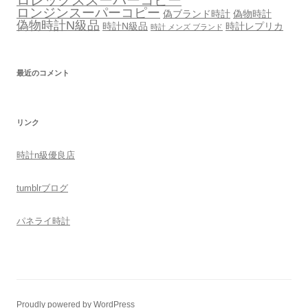
ロレックススーパーコピー
ロンジンスーパーコピー
偽ブランド時計
偽物時計
偽物時計N級品
時計N級品
時計レプリカ
時計 メンズ ブランド
最近のコメント
リンク
時計n級優良店
tumblr
ブログ
パネライ時計
Proudly powered by WordPress