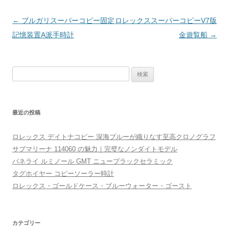
投
←
ブルガリスーパーコピー固定
ロレックススーパーコピーV7版
稿
記憶装置A派手時計
金遊覧船
→
ナ
ビ
検
ゲ
索
ー
:
シ
最近の投稿
ョ
ン
ロレックス デイトナコピー 深海ブルーが織りなす至高クロノグラフ
サブマリーナ 114060 の魅力｜完璧なノンダイトモデル
パネライ ルミノール GMT ニューブラックセラミック
タグホイヤー コピーソーラー時計
ロレックス・ゴールドケース・ブルーウォーター・ゴースト
カテゴリー