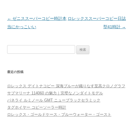
投
←
ゼニススーパーコピー時計本
ロレックススーパーコピー日誌
稿
当にかっこいい
型41時計
→
ナ
ビ
検
ゲ
索
ー
:
シ
最近の投稿
ョ
ン
ロレックス デイトナコピー 深海ブルーが織りなす至高クロノグラフ
サブマリーナ 114060 の魅力｜完璧なノンダイトモデル
パネライ ルミノール GMT ニューブラックセラミック
タグホイヤー コピーソーラー時計
ロレックス・ゴールドケース・ブルーウォーター・ゴースト