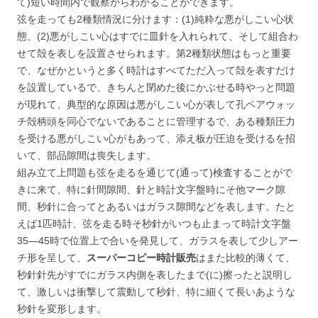
て)短い時間内で観察からわかることができます。
弦を走っても2種類情況に分けます：(1)純粋な悪がしこい心状
態、(2)悪がしこい心はすでに皿針を入れられて、そして組合わ
せて殻を表しを設置させられます。第2種類状態はもっと重要
で、なぜかというと多く時計はすべてただ入って殻を表すだけ
を設置しているで、きちんと閉めた後にかぶせる時やっと問題
が現れて、典型的な原因は悪がしこい心が表して孔ペアウォッ
チ殻柄頭を同心でないであることに管理するで、ある種類圧力
を受ける悪がしこい心がもあって、添え板が圧迫を受けるを招
いて、部品隙間は喪失します。
組み立て上問題も弦を走るを通じて(通って)検査することがで
きに来て、特に針間隙間、針と時計文字盤時にそ他マーク隙
間、秒針に合ってとあるいはガラス隙間などを表します。たと
えば1匹時計、弦を走る時そ秒針がいつも止まって時計文字盤
35―45時で位置上で合いを発見して、ガラスを表して少しアー
チ形を呈して、
スーパーコピー時計販売
はまた比較的薄くて、
秒針針先がすでにガラス内側を表したまで(に)擦ったと説明し
て、激しいは衝撃して震動して秒針、特に細くて長いあような
秒針を変形します。