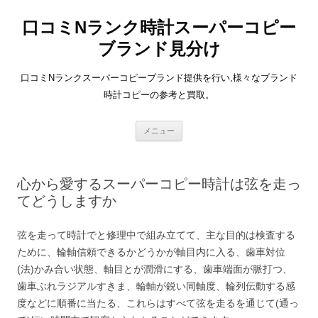
口コミNランク時計スーパーコピー
ブランド見分け
口コミNランクスーパーコピーブランド提供を行い,様々なブランド
時計コピーの参考と買取。
コ
メニュー
ン
テ
ン
ツ
へ
心から愛するスーパーコピー時計は弦を走っ
ス
キ
てどうしますか
ッ
プ
弦を走って時計でと修理中で組み立てて、主な目的は検査する
ために、輪軸信頼できるかどうかが軸目内に入る、歯車対位
(法)かみ合い状態、軸目とが潤滑にする、歯車端面が脈打つ、
歯車ぶれラジアルすきま、輪軸が鋭い同軸度、輪列伝動する感
度などに順番に当たる、これらはすべて弦を走るを通じて(通っ