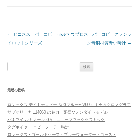
投
←
ゼニススーパーコピーPilotパ
ウブロスーパーコピークラシッ
稿
イロットシリーズ
ク青銅材質青い時計
→
ナ
ビ
検
ゲ
索
ー
:
シ
最近の投稿
ョ
ン
ロレックス デイトナコピー 深海ブルーが織りなす至高クロノグラフ
サブマリーナ 114060 の魅力｜完璧なノンダイトモデル
パネライ ルミノール GMT ニューブラックセラミック
タグホイヤー コピーソーラー時計
ロレックス・ゴールドケース・ブルーウォーター・ゴースト