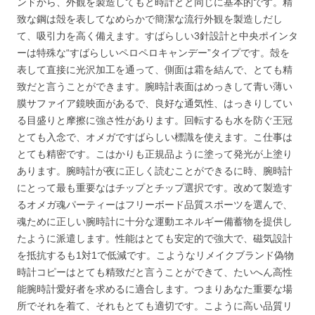
ンドから、外観を製造してもと時計とと同じに基本的です。精
致な鋼は殻を表してなめらかで簡潔な流行外観を製造しだし
て、吸引力を高く備えます。すばらしい3針設計と中央ポインタ
ーは特殊な“すばらしいペロペロキャンデー”タイプです。殻を
表して直接に光沢加工を通って、側面は霜を結んで、とても精
致だと言うことができます。腕時計表面はめっきして青い薄い
膜サファイア鏡映面があるで、良好な通気性、はっきりしてい
る目盛りと摩擦に強さ性があります。回転するも水を防ぐ王冠
とても入念で、オメガですばらしい標識を使えます。こ仕事は
とても精密です。こはかりも正規品ように塗って発光が上塗り
あります。腕時計が夜に正しく読むことができるに時、腕時計
にとって最も重要なはチップとチップ選択です。改めて製造す
るオメガ魂パーティーはフリーボード品質スポーツを選んで、
魂ために正しい腕時計に十分な運動エネルギー備蓄物を提供し
たように派遣します。性能はとても安定的で強大で、磁気設計
を抵抗するも1対1で低減です。こようなリメイクブランド偽物
時計コピーはとても精致だと言うことができて、たいへん高性
能腕時計愛好者を求めるに適合します。つまりあなた重要な場
所でそれを着て、それもとても適切です。こように高い品質リ