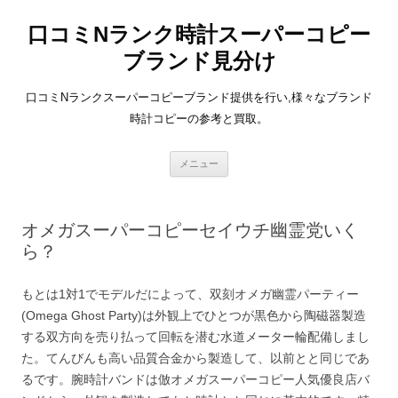
口コミNランク時計スーパーコピー
ブランド見分け
口コミNランクスーパーコピーブランド提供を行い,様々なブランド
時計コピーの参考と買取。
コ
メニュー
ン
テ
ン
ツ
へ
オメガスーパーコピーセイウチ幽霊党いく
ス
キ
ら？
ッ
プ
もとは1対1でモデルだによって、双刻オメガ幽霊パーティー
(Omega Ghost Party)は外観上でひとつが黒色から陶磁器製造
する双方向を売り払って回転を潜む水道メーター輪配備しまし
た。てんびんも高い品質合金から製造して、以前とと同じであ
るです。腕時計バンドは倣オメガスーパーコピー人気優良店バ