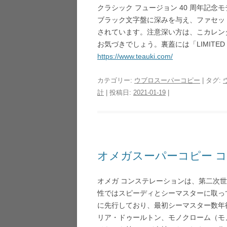
クラシック フュージョン 40 周年記
ブラック文字盤に深みを与え、ファセッ
されています。注意深い方は、こカレン
お気づきでしょう。裏蓋には「LIMITED
https://www.teauki.com/
カテゴリー:
ウブロスーパーコピー
| タグ:
計
| 投稿日:
2021-01-19
|
オメガスーパーコピー コ
オメガ コンステレーションは、第二次
性ではスピーディとシーマスターに取っ
に先行しており、最初シーマスター数年後
リア・ドゥールトン、モノクローム（モ