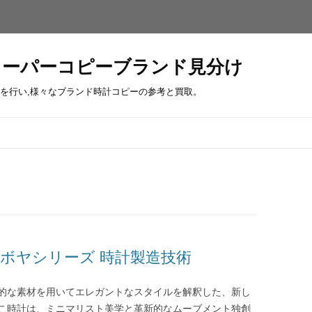
スーパーコピーブランド見分け
を行い,様々なブランド時計コピーの参考と買取。
コ
ン
テ
ン
ツ
へ
ス
キ
ッ
プ
ボヤシリーズ 時計製造技術
的な素材を用いてエレガントなスタイルを解釈した、新し
こ時計は、ミニマリスト美学と革新的なムーブメント独創