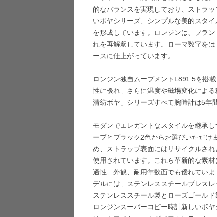
的なバランスを実現しており、ストラッ
いボヤシリーズ、シンプルな美的スタイ
を形成しています。ロンジンは、ブラン
れを再解釈しています。ローマ数字をは
ースに仕上がっています。
ロンジン独自ムーブメントL891.5を
性に優れ、さらに温度や磁場変化による
清紡ボヤ」シリーズすべて腕時計は5年
モダンでエレガントなスタイルを継承し
ープとブラック2色からお選びいただけ
め、ストラップ表面にはリサイクルされ
使用されています。これら革新的な素材
適性、外観、耐用年数面でも優れていま
デルには、ステンレススチールブレスレ
ステンレススチール製とローズゴールド
ロンジンスーパーコピー時計新しいボヤシリ