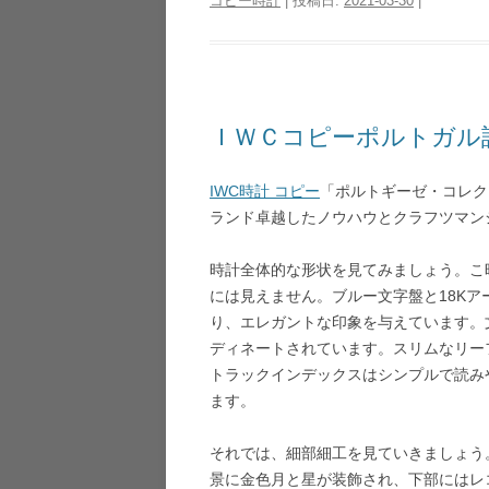
コピー時計
| 投稿日:
2021-03-30
|
ＩＷＣコピーポルトガル
IWC時計 コピー
「ポルトギーゼ・コレク
ランド卓越したノウハウとクラフツマン
時計全体的な形状を見てみましょう。こ時
には見えません。ブルー文字盤と18K
り、エレガントな印象を与えています。
ディネートされています。スリムなリー
トラックインデックスはシンプルで読み
ます。
それでは、細部細工を見ていきましょう
景に金色月と星が装飾され、下部にはレ