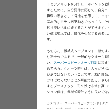
トとデメリットを分析し、ポイントを強
するために、自分要件に応じて、自分ニ
駆動力動きとして電池を使用して、クォ
基本的なモデル石英動きであっても、そ
秒月差レベルに達することができます。
い磁場環境では、磁化を心配する必要は
す。
もちろん、機械式ムーブメントに相対す
り不十分であるで、一般的なクオーツ時
い、
スーパーコピークオーツ時計
に加え
めである。クオーツ時計は、人々が別点
容易ではないということです、動き部品
ければならないことが可能である、さら
するプラスチック、耐久性は非常に高い
ション値は、機械式時計ように良いでは
カテゴリー:
スーパーコピーブランド
| タグ