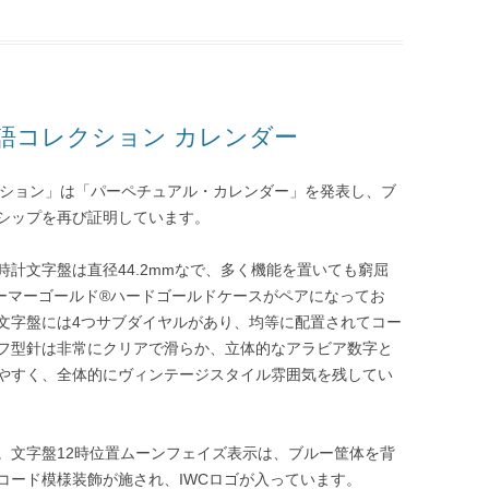
語コレクション カレンダー
ション」は「パーペチュアル・カレンダー」を発表し、ブ
シップを再び証明しています。
計文字盤は直径44.2mmなで、多く機能を置いても窮屈
アーマーゴールド®ハードゴールドケースがペアになってお
文字盤には4つサブダイヤルがあり、均等に配置されてコー
フ型針は非常にクリアで滑らか、立体的なアラビア数字と
やすく、全体的にヴィンテージスタイル雰囲気を残してい
。文字盤12時位置ムーンフェイズ表示は、ブルー筐体を背
コード模様装飾が施され、IWCロゴが入っています。