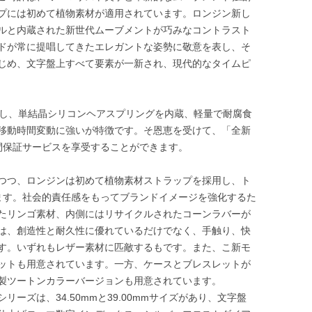
プには初めて植物素材が適用されています。ロンジン新し
ルと内蔵された新世代ムーブメントが巧みなコントラスト
ドが常に提唱してきたエレガントな姿勢に敬意を表し、そ
じめ、文字盤上すべて要素が一新され、現代的なタイムピ
搭載し、単結晶シリコンヘアスプリングを内蔵、軽量で耐腐食
移動時間変動に強いが特徴です。そ恩恵を受けて、「全新
間保証サービスを享受することができます。
つつ、ロンジンは初めて植物素材ストラップを採用し、ト
ます。社会的責任感をもってブランドイメージを強化するた
たリンゴ素材、内側にはリサイクルされたコーンラバーが
は、創造性と耐久性に優れているだけでなく、手触り、快
す。いずれもレザー素材に匹敵するもです。また、こ新モ
ットも用意されています。一方、ケースとブレスレットが
製ツートンカラーバージョンも用意されています。
ーズは、34.50mmと39.00mmサイズがあり、文字盤