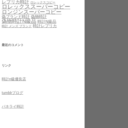
レプリカ時計
ロレックスコピー
ロレックススーパーコピー
ロンジンスーパーコピー
偽ブランド時計
偽物時計
偽物時計N級品
時計N級品
時計レプリカ
時計 メンズ ブランド
最近のコメント
リンク
時計n級優良店
tumblr
ブログ
パネライ時計