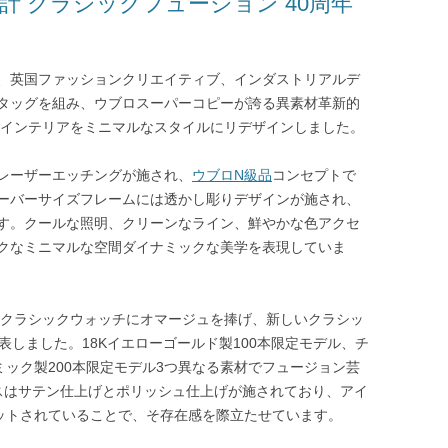
計 クラシックフュージョン 40周年
、英国ファッションクリエイティブ、インダストリアルデ
タッグを組み、ウブロスーパーコピーが誇る異素材革新的
クインテリアをミニマルなスタイルにリデザインしました。
レーザーエッチングが施され、
ウブロN級品
コンセプトで
ーバーサイズフレームには透かし彫りデザインが施され、
す。クールな照明、クリーンなライン、鮮やかな色アクセ
クなミニマルな空間ダイナミックな美学を表現していま
最初クラシックウォッチにオマージュを捧げ、新しいクラシッ
表しました。18Kイエローゴールド製100本限定モデル、チ
ミック製200本限定モデル3つ異なる素材でフュージョン芸
スはサテン仕上げとポリッシュ仕上げが施されており、アイ
ットされていることで、そ存在感を際立たせています。