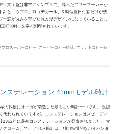
念モデル文字盤は非常にシンプルで、隠れたアワーマーカーが
ト針と「ウブロ」ロゴデカール、3 時位置日付窓だけが残
ダー窓が丸みを帯びた長方形デザインになっていることに
 EDITION」文字が刻印されています。
ウブロスーパーコピー
,
スーパーコピー時計
,
ブランドコピー時
ンステレーション 41mmモデル時計
世界大戦後にオメガが製造した最も古い時計一つです。 視認
て代わられていますが、コンステレーションはスピーディ
1952年に最初コンステレーションが発表されました。 マ
ノクローム）で。 これら時計は、独自特徴的なパイパンダ