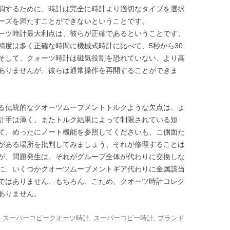
調するために、時計は完全に時計より適切なタイプを選択
ーズを満たすことができないということです。
ーツ時計最大利点は、彼らが正確であるということです、
精度は多く正確な時間に機械式時計に比べて、5秒から30
そして、クォーツ時計は磁気役割を恐れていない、より高
ありませんが、彼らは通常操作を再開することができま
る伝統的なクオーツムーブメントトルクような欠点は、よ
計手は薄く、またトルク結果によって制限されている短
て、めったにノート機能を参照してくださいも、こ側面た
がある場所を批判してみましょう、それが修理することは
が、問題発生は、それがグループ全体が代わりに交換しな
に、いくつかクオーツムーブメントギア代わりに金属該当
ではありません、もちろん、こため、クオーツ時計コレク
ありません。
:
スーパーコピークオーツ時計
,
スーパーコピー時計
,
ブランド