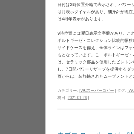
日付は3時位置外輪で表示され、パワー
は月表示ダイヤルがあり、細身針が現在
は4桁年表示があります。
9時位置には曜日表示文字盤があり、こ
ポルトギーゼ・コレクション比較的幅狭
サイドケースを備え、全体ラインはフォ
もとなっています。こ「ポルトギーゼ・
は、セラミック部品を使用したビレトン巻
し、7日間パワーリザーブを提供するダ
蓋からは、装飾施されたムーブメントと
カテゴリー:
IWCスーパーコピー
| タグ:
I
稿日:
2021-01-26
|