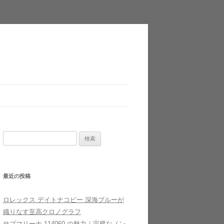
検
索
:
最近の投稿
ロレックス デイトナコピー 深海ブルーが
織りなす至高クロノグラフ
サブマリーナ 114060 の魅力｜完璧なノン