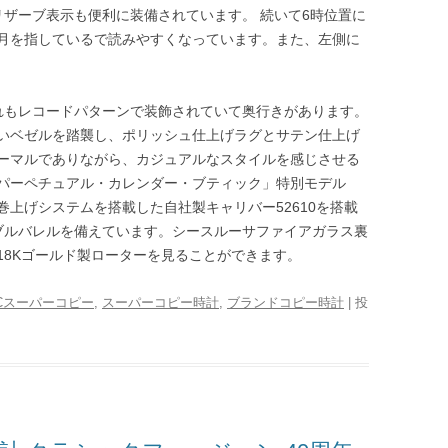
リザーブ表示も便利に装備されています。 続いて6時位置に
月を指しているで読みやすくなっています。また、左側に
れもレコードパターンで装飾されていて奥行きがあります。
いベゼルを踏襲し、ポリッシュ仕上げラグとサテン仕上げ
ーマルでありながら、カジュアルなスタイルを感じさせる
パーペチュアル・カレンダー・ブティック」特別モデル
上げシステムを搭載した自社製キャリバー52610を搭載
ブルバレルを備えています。シースルーサファイアガラス裏
18Kゴールド製ローターを見ることができます。
WCスーパーコピー
,
スーパーコピー時計
,
ブランドコピー時計
| 投