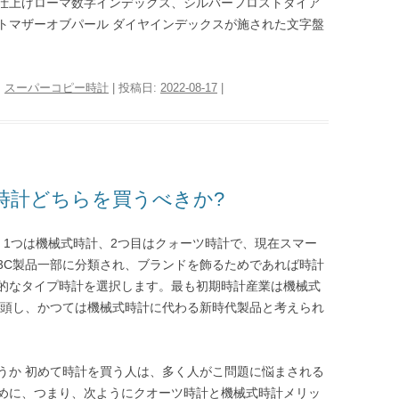
仕上げローマ数字インデックス、シルバーフロストダイア
トマザーオブパール ダイヤインデックスが施された文字盤
:
スーパーコピー時計
| 投稿日:
2022-08-17
|
時計どちらを買うべきか?
、1つは機械式時計、2つ目はクォーツ時計で、現在スマー
3C製品一部に分類され、ブランドを飾るためであれば時計
的なタイプ時計を選択します。最も初期時計産業は機械式
が台頭し、かつては機械式時計に代わる新時代製品と考えられ
うか 初めて時計を買う人は、多く人がこ問題に悩まされる
めに、つまり、次ようにクオーツ時計と機械式時計メリッ